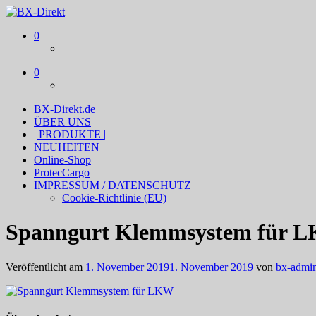
BX-Direkt
Produktideen und Online-Marketing
0
0
BX-Direkt.de
ÜBER UNS
| PRODUKTE |
NEUHEITEN
Online-Shop
ProtecCargo
IMPRESSUM / DATENSCHUTZ
Cookie-Richtlinie (EU)
Spanngurt Klemmsystem für 
Veröffentlicht am
1. November 2019
1. November 2019
von
bx-admi