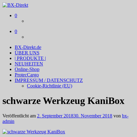
BX-Direkt
Produktideen und Online-Marketing
0
0
BX-Direkt.de
ÜBER UNS
| PRODUKTE |
NEUHEITEN
Online-Shop
ProtecCargo
IMPRESSUM / DATENSCHUTZ
Cookie-Richtlinie (EU)
schwarze Werkzeug KaniBox
Veröffentlicht am
2. September 2018
30. November 2018
von
bx-
admin