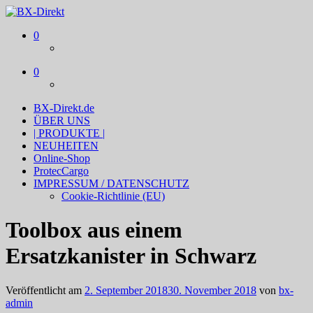
BX-Direkt
Produktideen und Online-Marketing
0
0
BX-Direkt.de
ÜBER UNS
| PRODUKTE |
NEUHEITEN
Online-Shop
ProtecCargo
IMPRESSUM / DATENSCHUTZ
Cookie-Richtlinie (EU)
Toolbox aus einem
Ersatzkanister in Schwarz
Veröffentlicht am
2. September 2018
30. November 2018
von
bx-
admin