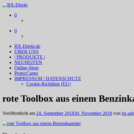
BX-Direkt
Produktideen und Online-Marketing
0
0
BX-Direkt.de
ÜBER UNS
| PRODUKTE |
NEUHEITEN
Online-Shop
ProtecCargo
IMPRESSUM / DATENSCHUTZ
Cookie-Richtlinie (EU)
rote Toolbox aus einem Benzink
Veröffentlicht am
24. September 2018
30. November 2018
von
bx-ad