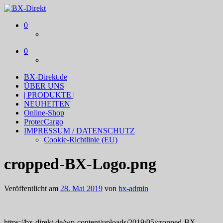
BX-Direkt
Produktideen und Online-Marketing
0
0
BX-Direkt.de
ÜBER UNS
| PRODUKTE |
NEUHEITEN
Online-Shop
ProtecCargo
IMPRESSUM / DATENSCHUTZ
Cookie-Richtlinie (EU)
cropped-BX-Logo.png
Veröffentlicht am
28. Mai 2019
von
bx-admin
https://bx-direkt.de/wp-content/uploads/2019/05/cropped-BX-