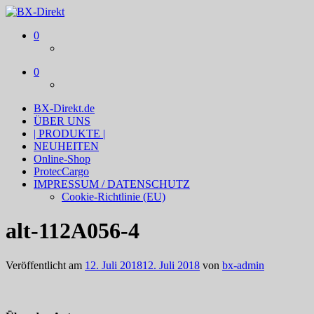
BX-Direkt
Produktideen und Online-Marketing
0
0
BX-Direkt.de
ÜBER UNS
| PRODUKTE |
NEUHEITEN
Online-Shop
ProtecCargo
IMPRESSUM / DATENSCHUTZ
Cookie-Richtlinie (EU)
alt-112A056-4
Veröffentlicht am
12. Juli 2018
12. Juli 2018
von
bx-admin