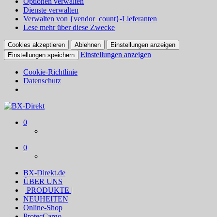
Optionen verwalten
Dienste verwalten
Verwalten von {vendor_count}-Lieferanten
Lese mehr über diese Zwecke
Cookies akzeptieren
Ablehnen
Einstellungen anzeigen
Einstellungen anzeigen
Einstellungen speichern
Cookie-Richtlinie
Datenschutz
BX-Direkt
Produktideen und Online-Marketing
0
0
BX-Direkt.de
ÜBER UNS
| PRODUKTE |
NEUHEITEN
Online-Shop
ProtecCargo