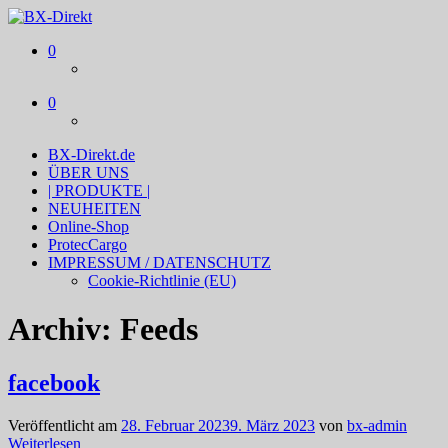
BX-Direkt
Produktideen und Online-Marketing
0
0
BX-Direkt.de
ÜBER UNS
| PRODUKTE |
NEUHEITEN
Online-Shop
ProtecCargo
IMPRESSUM / DATENSCHUTZ
Cookie-Richtlinie (EU)
Archiv:
Feeds
facebook
Veröffentlicht am
28. Februar 2023
9. März 2023
von
bx-admin
Weiterlesen